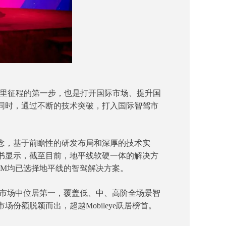
驶万里征程的第一步，也是打开国际市场、提升国
同时，通过不断的技术突破，打入国际智驾市
念，基于前瞻性的研发布局和深厚的技术实
书显示，截至目前，地平线软硬一体的解决方
OEM均已选择地平线的智驾解决方案。
方案市场中位居第一，覆盖低、中、高阶全场景智
场份额脱颖而出，超越Mobileye跃居榜首。