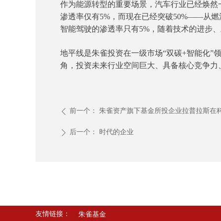
作为能源转型的重要场景，汽车行业已经焕然
渗透率仅有5%，而现在已经突破50%——
智能驾驶的渗透率只有5%，随着技术的进步
地平线是朱雀投资在一级市场“双碳+智能化
角，投资未来行业空间巨大、具备核心竞争力
前一个：
朱雀资产旗下基金所投企业拉普拉斯在
ꄴ
后一个：
时代的企业
ꄲ
友情链接：
朱雀基金