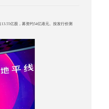
售13.55亿股，募资约54亿港元。按发行价测