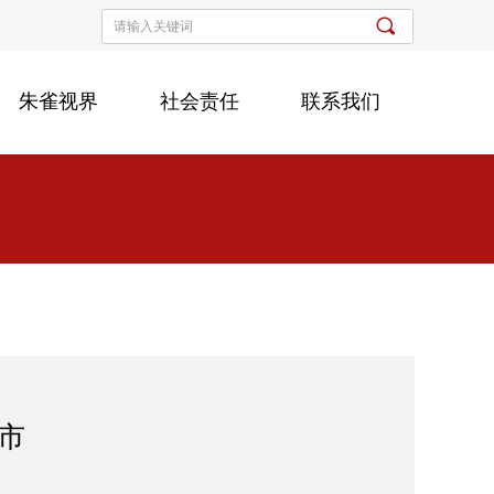
끠
朱雀视界
社会责任
联系我们
市