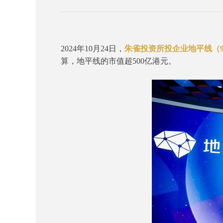
2024年10月24日，
朱雀投资所投企业地平线（96
算，地平线的市值超500亿港元。